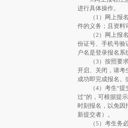
进行具体操作。
（
1
）
网上报
件的义务；且资料
（
2
）
网上报
份证号、手机号验
户名是登录报名系
（
3
）
按照要
开启、关闭，请考
成功即完成报名。
（
4
）
考生
“
过”的，可根据提
时刻报名，以免因
新提交者）。
（
5
）
考生务