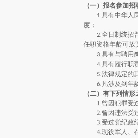
（一）
报名参加招
具有中华人
1.
度
；
全日制统招
2
.
任职资格年龄可放
具有与聘用
3
.
具有履行职
4
.
法律规定的
5
.
凡涉及到年
6.
（二）
有下列情形
1.曾因犯罪
2.曾因违法
3.受过党纪
4.现役军人、